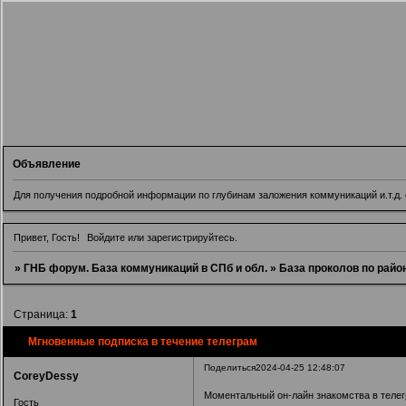
Объявление
Для получения подробной информации по глубинам заложения коммуникаций и.т.д. о
Привет, Гость!
Войдите
или
зарегистрируйтесь
.
»
ГНБ форум. База коммуникаций в СПб и обл.
»
База проколов по рай
Страница:
1
Мгновенные подписка в течение телеграм
Поделиться
2024-04-25 12:48:07
CoreyDessy
Моментальный он-лайн знакомства в телег
Гость