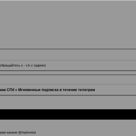
бращайтесь к - v.k.v (админ)
онам СПб
»
Мгновенные подписка в течение телеграм
рам канале @mylovetut