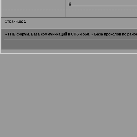
0
Страница:
1
»
ГНБ форум. База коммуникаций в СПб и обл.
»
База проколов по рай