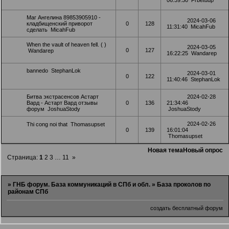
Маг Ангелина 89853905910 -
2024-03-06
кладбищенский приворот
0
128
11:31:40
MicahFub
сделать
MicahFub
When the vault of heaven fell. ( )
2024-03-05
0
127
Wandarep
16:22:25
Wandarep
bannedo
StephanLok
2024-03-01
0
122
11:40:46
StephanLok
Битва экстрасенсов Астарт
2024-02-28
Вард - Астарт Вард отзывы
0
136
21:34:46
форум
JoshuaStody
JoshuaStody
2024-02-26
Thi cong noi that
Thomasupset
0
139
16:01:04
Thomasupset
Новая тема
Новый опрос
Страница:
1
2
3
…
11
»
»
ГНБ форум. База коммуникаций в СПб и обл.
»
База проколов по
районам СПб
создать бесплатный форум