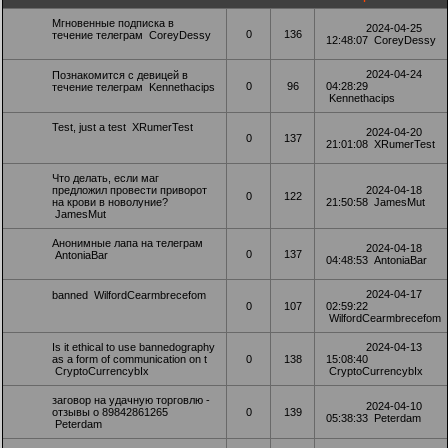
Мгновенные подписка в
2024-04-25
0
136
течение телеграм
CoreyDessy
12:48:07
CoreyDessy
2024-04-24
Познакомится с девицей в
0
96
04:28:29
течение телеграм
Kennethacips
Kennethacips
Test, just a test
XRumerTest
2024-04-20
0
137
21:01:08
XRumerTest
Что делать, если маг
предложил провести приворот
2024-04-18
0
122
на крови в новолуние?
21:50:58
JamesMut
JamesMut
Анонимные лапа на телеграм
2024-04-18
0
137
AntoniaBar
04:48:53
AntoniaBar
2024-04-17
banned
WilfordCearmbrecefom
0
107
02:59:22
WilfordCearmbrecefom
Is it ethical to use bannedography
2024-04-13
as a form of communication on t
0
138
15:08:40
CryptoCurrencybIx
CryptoCurrencybIx
заговор на удачную торговлю -
2024-04-10
отзывы о 89842861265
0
139
05:38:33
Peterdam
Peterdam