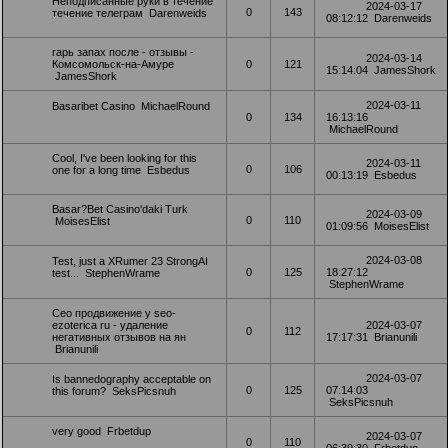
Неподписанные руки в течение
2024-03-17
0
143
течение телеграм
Darenweids
08:12:12
Darenweids
гарь запах после - отзывы -
2024-03-14
Комсомольск-на-Амуре
0
121
15:14:04
JamesShork
JamesShork
2024-03-11
Basaribet Casino
MichaelRound
0
134
16:13:16
MichaelRound
Cool, I've been looking for this
2024-03-11
0
106
one for a long time
Esbedus
00:13:19
Esbedus
Basar?Bet Casino'daki Turk
2024-03-09
0
110
MoisesElist
01:09:56
MoisesElist
2024-03-08
Test, just a XRumer 23 StrongAI
0
125
18:27:12
test...
StephenWrame
StephenWrame
Сео продвижение у seo-
ezoterica ru - удаление
2024-03-07
0
112
негативных отзывов на ян
17:17:31
Brianunili
Brianunili
2024-03-07
Is bannedography acceptable on
0
125
07:14:03
this forum?
SeksPicsnuh
SeksPicsnuh
very good
Frbetdup
2024-03-07
0
110
06:39:30
Frbetdup