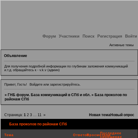
Форум
Участники
Поиск
Регистрация
Войти
Активные темы
Объявление
Для получения подробной информации по глубинам заложения коммуникаций
и.т.д. обращайтесь к - v.k.v (админ)
Привет, Гость!
Войдите
или
зарегистрируйтесь
.
»
ГНБ форум. База коммуникаций в СПб и обл.
»
База проколов по
районам СПб
Страница:
1
2
3
…
11
»
Новая тема
Новый опрос
База проколов по районам СПб
Последнее
Тема
Ответов
Просмотров
сообщение