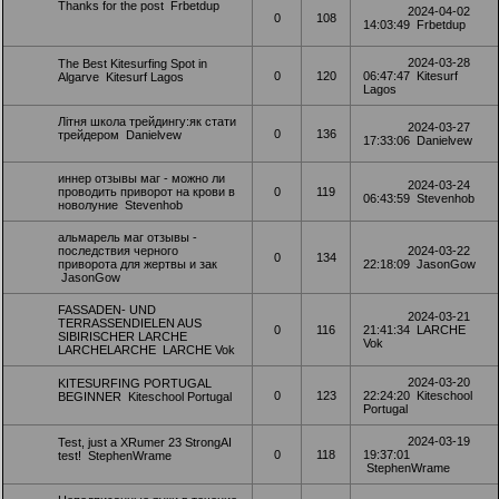
Thanks for the post
Frbetdup
2024-04-02
0
108
14:03:49
Frbetdup
2024-03-28
The Best Kitesurfing Spot in
0
120
06:47:47
Kitesurf
Algarve
Kitesurf Lagos
Lagos
Літня школа трейдингу:як стати
2024-03-27
0
136
трейдером
Danielvew
17:33:06
Danielvew
иннер отзывы маг - можно ли
2024-03-24
проводить приворот на крови в
0
119
06:43:59
Stevenhob
новолуние
Stevenhob
альмарель маг отзывы -
последствия черного
2024-03-22
0
134
приворота для жертвы и зак
22:18:09
JasonGow
JasonGow
FASSADEN- UND
2024-03-21
TERRASSENDIELEN AUS
0
116
21:41:34
LARCHE
SIBIRISCHER LARCHE
Vok
LARCHELARCHE
LARCHE Vok
2024-03-20
KITESURFING PORTUGAL
0
123
22:24:20
Kiteschool
BEGINNER
Kiteschool Portugal
Portugal
2024-03-19
Test, just a XRumer 23 StrongAI
0
118
19:37:01
test!
StephenWrame
StephenWrame