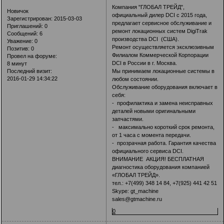
Компания "ГЛОБАЛ ТРЕЙД",
Новичок
официальный дилер DCI с 2015 года,
Зарегистрирован
: 2015-03-03
предлагает сервисное обслуживание и
Приглашений:
0
ремонт локационных систем DigiTrak
Сообщений:
6
производства DCI (США).
Уважение:
0
Ремонт осуществляется эксклюзивным
Позитив:
0
Филиалом Коммерческой Корпорации
Провел на форуме:
DCI в России в г. Москва.
8 минут
Мы принимаем локационные системы в
Последний визит:
2016-01-29 14:34:22
любом состоянии.
Обслуживание оборудования включает в
себя:
- профилактика и замена неисправных
деталей новыми оригинальными
запчастями.
- максимально короткий срок ремонта,
от 1 часа с момента передачи.
- прозрачная работа. Гарантия качества
официального сервиса DCI.
ВНИМАНИЕ АКЦИЯ! БЕСПЛАТНАЯ
диагностика оборудования компанией
«ГЛОБАЛ ТРЕЙД».
тел.: +7(499) 348 14 84, +7(925) 441 42 51
Skype: gt_machine
sales@gtmachine.ru
0