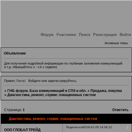
Форум
Участники
Поиск
Регистрация
Войти
Активные темы
Объявление
Для получения подробной информации по глубинам заложения коммуникаций
и.т.д. обращайтесь к - v.k.v (админ)
Привет, Гость!
Войдите
или
зарегистрируйтесь
.
»
ГНБ форум. База коммуникаций в СПб и обл.
»
Продажа, покупка
»
Диагностика, ремонт, сервис локационных систем
Страница:
1
Ответить
Диагностика, ремонт, сервис локационных систем
1
Поделиться
2016-01-29 14:34:12
ООО ГЛОБАЛ ТРЕЙД