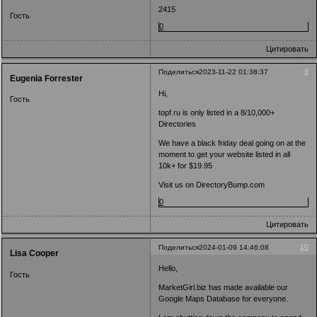
2415
Гость
0
Цитировать
9
Поделиться
2023-11-22 01:38:37
Eugenia Forrester
Hi,
Гость
topf.ru is only listed in a 8/10,000+
Directories
We have a black friday deal going on at the
moment to get your website listed in all
10k+ for $19.95
Visit us on DirectoryBump.com
0
Цитировать
10
Поделиться
2024-01-09 14:46:08
Lisa Cooper
Hello,
Гость
MarketGirl.biz has made available our
Google Maps Database for everyone.