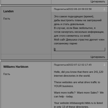
Цитировать
2
Поделиться
2022-06-19 09:03:58
Landon
Это самое подходящее {время},
Гость
дабы выстроить планы на завтрашний
день и стать довольным.
В случае, если Вам любопытно, я
готов начертать несколько информации,
для этого свяжитесь со мной.
Мой сайт Девушка страстно дрочит член
связанному парню
0
Цитировать
3
Поделиться
2022-07-12 02:17:45
Williams Harbison
Hello, did you know that there are 241,120
Гость
internet directories in the world.
These websites are what drive traffic to
YOUR business.
Want more traffic? Want more Sales? We
can help - today.
Your website infobasegnb.hitbb.ru is listed
in only 13 of these directories.