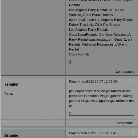
Opus Event Rentals Discover More, Opus
Rentals
Los Angeles Party Rental Go To This
Website, Opus Event Rentals
opusrentals.com Los Angeles Party Rental
Follow This Link, Click For Source
Los Angeles Party Rentals
OpusEventRentals, Continue Reading LA
Party Rental opusrentals.com Opus Event
Rentals, Additional Resources LA Party
Rental
Opus Rentals
0
Цитировать
7
Поделиться
2022-10-07 12:01:09
Jennifer
get viagra online free viagra tablets online
Гость
purchase in chennai viagra generic 100mg
generic viagra vs viagra viagra online in the
uk
0
Цитировать
8
Поделиться
2022-10-31 19:37:41
Brandie