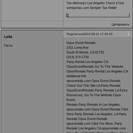
Tax Attorneys Los Angeles Check it Out
sempertax.com Semper Tax Relief
0
Цитировать
6
Поделиться
2022-08-11 17:35:20
Leila
Opus Event Rentals
Гость
2311 Loma Ave
South El Monte, CA 91733
(213) 373-1730
Party Rental Los Angeles CA
OpusEventRentals Go To This Website
OpusRentals Party Rental Los Angeles CA
Additional Info
opusrentals.com Opus Event Rentals
Check Out This Site LA Party Rentals
OpusEventRentals Party Rentals LA Extra
Resources, Go To The Website Opus
Event
Rentals Party Rentals In Los Angeles,
opusrentals.com Opus Event Rentals Click
Here Party Rentals Los Angeles, LA Party
Rentals Opus Event Rentals
opusrentals.com Click For More, Party
Rentals Los Angeles CA opusrentals.com