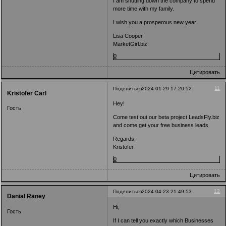
I am shutting down the company to spend
more time with my family.
I wish you a prosperous new year!
Lisa Cooper
MarketGirl.biz
0
Цитировать
11
Поделиться
2024-01-29 17:20:52
Kristofer Carl
Hey!
Гость
Come test out our beta project LeadsFly.biz
and come get your free business leads.
Regards,
Kristofer
0
Цитировать
12
Поделиться
2024-04-23 21:49:53
Danial Raney
Hi,
Гость
If I can tell you exactly which Businesses