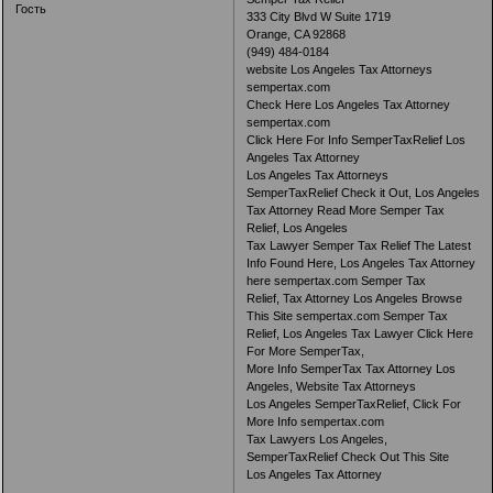
Гость
333 City Blvd W Suite 1719
Orange, CA 92868
(949) 484-0184
website Los Angeles Tax Attorneys
sempertax.com
Check Here Los Angeles Tax Attorney
sempertax.com
Click Here For Info SemperTaxRelief Los
Angeles Tax Attorney
Los Angeles Tax Attorneys
SemperTaxRelief Check it Out, Los Angeles
Tax Attorney Read More Semper Tax
Relief, Los Angeles
Tax Lawyer Semper Tax Relief The Latest
Info Found Here, Los Angeles Tax Attorney
here sempertax.com Semper Tax
Relief, Tax Attorney Los Angeles Browse
This Site sempertax.com Semper Tax
Relief, Los Angeles Tax Lawyer Click Here
For More SemperTax,
More Info SemperTax Tax Attorney Los
Angeles, Website Tax Attorneys
Los Angeles SemperTaxRelief, Click For
More Info sempertax.com
Tax Lawyers Los Angeles,
SemperTaxRelief Check Out This Site
Los Angeles Tax Attorney