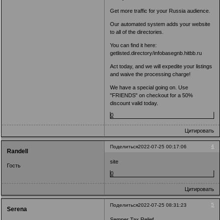
Get more traffic for your Russia audience.
Our automated system adds your website
to all of the directories.
You can find it here:
getlisted.directory/infobasegnb.hitbb.ru
Act today, and we will expedite your listings
and waive the processing charge!
We have a special going on. Use
"FRIENDS" on checkout for a 50%
discount valid today.
0
Цитировать
4
Поделиться
2022-07-25 00:17:06
Randell
site
Гость
0
Цитировать
5
Поделиться
2022-07-25 08:31:23
Serena
Semper Tax Relief