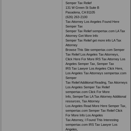
Semper Tax Relief
131 W Green St Suite B
Pasadena, CA 91105
(626) 263-2100
Tax Attorney Los Angeles Found Here
Semper Tax
Semper Tax Relief sempertax.com LA Tax
Attorney Get More Info
Semper Tax Relief get more info LA Tax
Attorney
Browse This Site sempertax.com Semper
Tax Relief Los Angeles Tax Attorneys,
Click Here For More IRS Tax Attorney Los
Angeles Semper Tax, Semper Tax
IRS Tax Lawyer Los Angeles Click Here,
Los Angeles Tax Attorneys sempertax.com
Semper
Tax Relief Additional Reading, Tax Attorneys
Los Angeles Semper Tax Relief
sempertax.com Click For More
Info, SemperTax LA Tax Attorney Additional
resources, Tax Attorney
Los Angeles Read More Here Semper Tax,
sempertax.com Semper Tax Relief Click
For More Info Los Angeles
Tax Attorney, I Found This Interesting
sempertax.com IRS Tax Lawyer Los
Angeles,