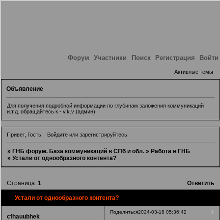
Форум
Участники
Поиск
Регистрация
Войти
Активные темы
Объявление
Для получения подробной информации по глубинам заложения коммуникаций
и.т.д. обращайтесь к - v.k.v (админ)
Привет, Гость!
Войдите
или
зарегистрируйтесь
.
»
ГНБ форум. База коммуникаций в СПб и обл.
»
Работа в ГНБ
»
Устали от однообразного контента?
Страница:
1
Ответить
Устали от однообразного контента?
1
Поделиться
2024-03-18 05:36:42
cfhauubhek