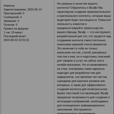
Не уверены в качестве вашего
Новичок
контента? Обратитесь к Bizally! Мы
Зарегистрирован
: 2022-06-14
гарантируем создание привлекательного
Приглашений:
0
и оригинального контента, которым ваша
Сообщений:
4
аудитория будет восхищаться. Повысьте
Уважение:
0
лояльность клиентов и
Позитив:
0
продемонстрируйте превосходство
Провел на форуме:
вашего бренда. Bizally — это инструмент,
1 час 19 минут
разработанный для тех, кто трудится над
Последний визит:
2024-06-02 22:01:01
созданием контента самостоятельно,
охватывая широкий спектр форматов.
Это включает в себя не только
написание постов, статей, рекламных
текстов и книг, но и подготовку описаний
для товаров и услуг на сайтах или в
онлайн-магазинах. Не останавливаясь
на этом, платформа также идеально
подходит для разработки тем для
лидмагнитов, составления чек-листов,
сценариев для коротких роликов или
интервью, а также для эффективного
создания контента для email-рассылок.
Кроме текстовой составляющей, Bizally
предлагает возможности для создания и
интеграции изображений, необходимых
для полноценного информационного
наполнения. Инструменты
маркетингового продвижения,