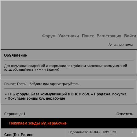
Форум
Участники
Поиск
Регистрация
Войти
Активные темы
Объявление
Для получения подробной информации по глубинам заложения коммуникаций
и.т.д. обращайтесь к - v.k.v (админ)
Привет, Гость!
Войдите
или
зарегистрируйтесь
.
»
ГНБ форум. База коммуникаций в СПб и обл.
»
Продажа, покупка
»
Покупаем зонды б/у, нерабочие
Страница:
1
Ответить
Покупаем зонды б/у, нерабочие
1
Поделиться
2013-03-20 09:18:55
СпецТех-Регион