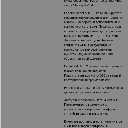
финансовых инструментов аналогична
счету Standard MT4.
Esperio Invest MT5 — позиционируется
как оптимальное решение для торговли
акциями. Леверидж и дополнительные
комиссии отсутствуют. Предусмотрены
неттинг и хеджирование для управления
рисками. Валюты счета — USD, EUR.
Дополнительно доступны Forex и
контракты CFD. Предусмотрена
комиссия при торговле ценными
бумагами (0,3% от номинального
объема торговой сделки).
Esperio МТ5 ECN предполагает доступ к
межбанковской ликвидности.
Присутствует комиссия $15 за каждый
проторгованный трейдером лот.
Esperio не устанавливает минимальные
депозиты для начала торговли.
Доступные платформы: MT4 или MT5.
Предусмотрена возможность
использования торговой платформы с
устройствами Android или iOS.
Клиентам доступно шесть типов счетов
с учетом выбора платформы: