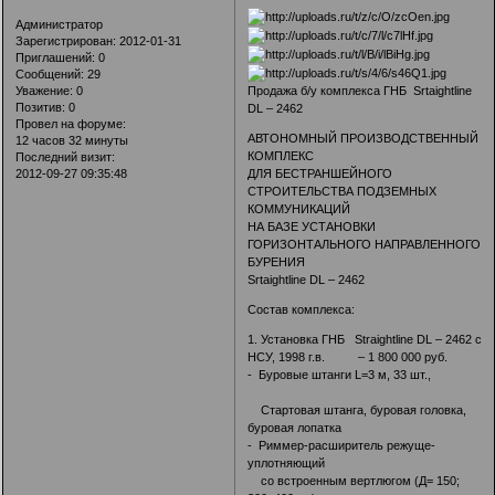
Администратор
Зарегистрирован
: 2012-01-31
Приглашений:
0
Сообщений:
29
Продажа б/у комплекса ГНБ Srtaightline
Уважение:
0
Позитив:
0
DL – 2462
Провел на форуме:
АВТОНОМНЫЙ ПРОИЗВОДСТВЕННЫЙ
12 часов 32 минуты
КОМПЛЕКС
Последний визит:
ДЛЯ БЕСТРАНШЕЙНОГО
2012-09-27 09:35:48
СТРОИТЕЛЬСТВА ПОДЗЕМНЫХ
КОММУНИКАЦИЙ
НА БАЗЕ УСТАНОВКИ
ГОРИЗОНТАЛЬНОГО НАПРАВЛЕННОГО
БУРЕНИЯ
Srtaightline DL – 2462
Состав комплекса:
1. Установка ГНБ Straightline DL – 2462 с
НСУ, 1998 г.в. – 1 800 000 руб.
- Буровые штанги L=3 м, 33 шт.,
Стартовая штанга, буровая головка,
буровая лопатка
- Риммер-расширитель режуще-
уплотняющий
со встроенным вертлюгом (Д= 150;