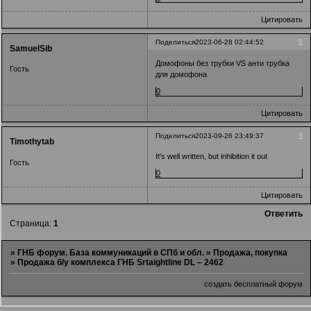
Цитировать
8
Поделиться
2023-06-28 02:44:52
SamuelSib
Домофоны без трубки VS анти трубка
Гость
для домофона
0
Цитировать
9
Поделиться
2023-09-26 23:49:37
Timothytab
It's well written, but inhibition it out
Гость
0
Цитировать
Ответить
Страница:
1
»
ГНБ форум. База коммуникаций в СПб и обл.
»
Продажа, покупка
»
Продажа б/у комплекса ГНБ Srtaightline DL – 2462
создать бесплатный форум