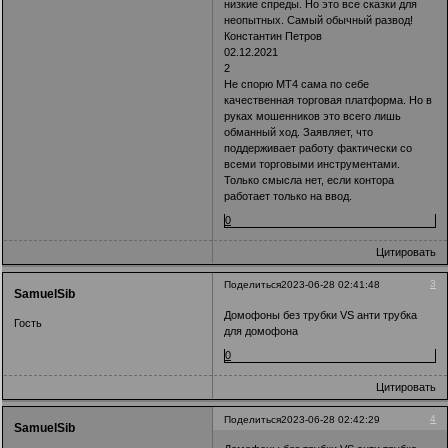
низкие спреды. Но это все сказки для
неопытных. Самый обычный развод!
Константин Петров
02.12.2021
2
Не спорю MT4 сама по себе
качественная торговая платформа. Но в
руках мошенников это всего лишь
обманный ход. Заявляет, что
поддерживает работу фактически со
всеми торговыми инструментами.
Только смысла нет, если контора
работает только на ввод.
0
Цитировать
3
Поделиться
2023-06-28 02:41:48
SamuelSib
Домофоны без трубки VS анти трубка
Гость
для домофона
0
Цитировать
4
Поделиться
2023-06-28 02:42:29
SamuelSib