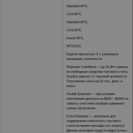
Standard MT4,
Cent MT4,
Standard MT5,
Cent MT5,
Invest MT5,
MT5 ECN.
Esperio презентует 3-х уровневую
программу лояльности:
Empower CashBack — до 31,8% годовых
на свободные средства торгового счета.
Кэшбэк зависит от торговой активности.
Пополнения счета на 10 тыс. долл. и
выше.
Double Empower — при условии
пополнения депозита на $500 – $3000 по
запросу участника трейдер удваивает
сумму начисления.
Extra Empower — актуально для
поддержания клиентского торгового
счета во время просадки (по запросу).
Данная категория средств недоступна к