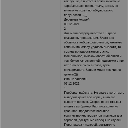
как лучше, а в итоге я почти ничего не
зарабатываю, нервы трачу, а взамен
ничего не получаю, обидно как-то
получается...(((
Деревлев Андрей
09.12.2021
2
Для меня сотрудничество с Esperio
оказалось провальным. Благо все
обошлось небольшой суммой, какие-то
копейки поначалу удалось вывести, то
сумма вклада осталась у этих
мошенников, никакой обратной связи и
тем более качественной поддержки у них
нет. Это все пыль в глаза, дабы
прикарманить Ваши и мои в том числе
деньги((((
Иван Иванович
07.12.2021
1
Пробовал работать. Не знаю у кого там с
выводом денег все норм., я ничего
вывести не смог. Скорее всего отзывы
пишет сам брокер. Картинка конечно
красивая, предлагает большое
количество инструментов и рынков для
торговли, доступные спреды на сделки.
Порог входа - нулевой, достаточно