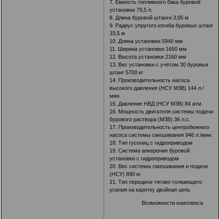
7. Ёмкость топливного бака буровой
установки 79,5 л.
8. Длина буровой штанги 3,05 м
9. Радиус упругого изгиба буровых штанг
33,5 м
10. Длина установки 5940 мм
11. Ширина установки 1650 мм
12. Высота установки 2160 мм
13. Вес установки с учётом 30 буровых
штанг 5700 кг
14. Производительность насоса
высокого давления (НСУ М3В) 144 л./
мин.
15. Давление НВД (НСУ М3В) 84 атм.
16. Мощность двигателя системы подачи
бурового раствора (М3В) 36 л.с.
17. Производительность центробежного
насоса системы смешивания 946 л./мин.
18. Тип гусениц с гидроприводом
19. Система анкерения буровой
установки с гидроприводом
20. Вес системы смешивания и подачи
(НСУ) 890 кг
21. Тип передачи тягово-толкающего
усилия на каретку двойная цепь
Возможности комплекса