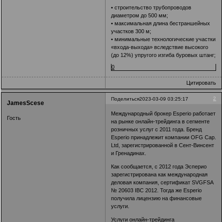
• строительство трубопроводов
диаметром до 500 мм;
• максимальная длина бестраншейных
участков 300 м;
• минимальные технологические участки
«входа-выхода» вследствие высокого
(до 12%) упругого изгиба буровых штанг;
0
Цитировать
2
Поделиться
2023-03-09 03:25:17
JamesScese
Международный брокер Esperio работает
Гость
на рынке онлайн-трейдинга в сегменте
розничных услуг с 2011 года. Бренд
Esperio принадлежит компании OFG Cap.
Ltd, зарегистрированной в Сент-Винсент
и Гренадинах.
Как сообщается, с 2012 года Эсперио
зарегистрирована как международная
деловая компания, сертификат SVGFSA
№ 20603 IBC 2012. Тогда же Esperio
получила лицензию на финансовые
услуги.
Услуги онлайн-трейдинга