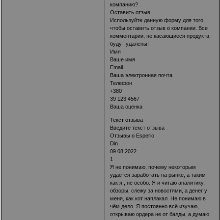
компанию?
Оставить отзыв
Используйте данную форму для того,
чтобы оставить отзыв о компании. Все
комментарии, не касающиеся продукта,
будут удалены!
Имя
Ваше имя
Email
Ваша электронная почта
Телефон
+380
39 123 4567
Ваша оценка
Текст отзыва
Введите текст отзыва
Отзывы о Esperio
Din
09.08.2022
1
Я не понимаю, почему некоторым
удается заработать на рынке, а таким
как я , не особо. Я и читаю аналитику,
обзоры, слежу за новостями, а денег у
меня, как кот наплакал. Не понимаю в
чём дело. Я постоянно всё изучаю,
открываю ордера не от балды, а думаю