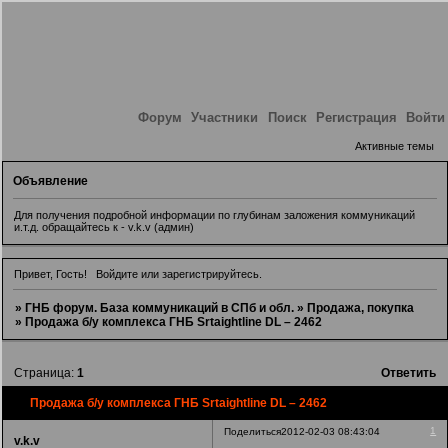
Форум
Участники
Поиск
Регистрация
Войти
Активные темы
Объявление
Для получения подробной информации по глубинам заложения коммуникаций
и.т.д. обращайтесь к - v.k.v (админ)
Привет, Гость!
Войдите
или
зарегистрируйтесь
.
»
ГНБ форум. База коммуникаций в СПб и обл.
»
Продажа, покупка
»
Продажа б/у комплекса ГНБ Srtaightline DL – 2462
Страница:
1
Ответить
Продажа б/у комплекса ГНБ Srtaightline DL – 2462
1
Поделиться
2012-02-03 08:43:04
v.k.v