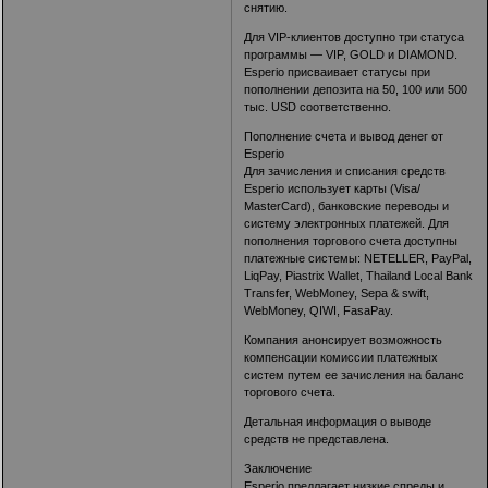
снятию.
Для VIP-клиентов доступно три статуса
программы — VIP, GOLD и DIAMOND.
Esperio присваивает статусы при
пополнении депозита на 50, 100 или 500
тыс. USD соответственно.
Пополнение счета и вывод денег от
Esperio
Для зачисления и списания средств
Esperio использует карты (Visa/
MasterCard), банковские переводы и
систему электронных платежей. Для
пополнения торгового счета доступны
платежные системы: NETELLER, PayPal,
LiqPay, Piastrix Wallet, Thailand Local Bank
Transfer, WebMoney, Sepa & swift,
WebMoney, QIWI, FasaPay.
Компания анонсирует возможность
компенсации комиссии платежных
систем путем ее зачисления на баланс
торгового счета.
Детальная информация о выводе
средств не представлена.
Заключение
Esperio предлагает низкие спреды и