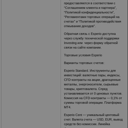
предоставляются в соответствии с
“Соглашением клиента и партнера”,
“Политикой конфиденциальности”,
“Регламентами торговых операций на
счетах” и “Политикой противодействия
отмыванию доходов”.
Обратная связь с Esperio доступна
через службу технической поддержки
Investing или через форму обратной
связи на сайте компании.
Торговые условия Esperio
Варианты торговых счетов:
Esperio Standard. Инструменты для
инвестиций: валютные пары, индексы,
CFD-контракты на акции, драгоценные
металлы, энергоносители, сырьевые
товары, криптовалюта. Спред
устанавливается от 0 ценовых пунктов.
Комиссия на CFD-контракты — 0,1% от
суммы торговой операции. Платформа
MT4.
Esperio Cent — уникальный центовый
счет. Валюта счета — USD, EUR, вывод
средств без комиссии. Линейка