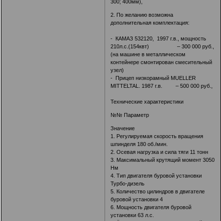
300; 400мм),
2. По желанию возможна
дополнительная комплектация:
- КАМАЗ 532120, 1997 г.в., мощность
210л.с.(154квт) – 300 000 руб.,
(на машине в металлическом
контейнере смонтирован смесительный
узел)
- Прицеп низкорамный MUELLER
MITTELTAL. 1987 г.в. – 500 000 руб.,
Технические характеристики
№№ Параметр
Значение
1. Регулируемая скорость вращения
шпинделя 180 об./мин.
2. Осевая нагрузка и сила тяги 11 тонн
3. Максимальный крутящий момент 3050
Нм
4. Тип двигателя буровой установки
Турбо-дизель
5. Количество цилиндров в двигателе
буровой установки 4
6. Мощность двигателя буровой
установки 63 л.с.